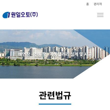
홈
관리자
배연창ㆍ전동창ㆍ자동갤러리 설계 및 시공
관련법규
Home
> 관련법규